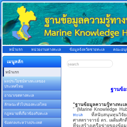
หน้าแรก
หน่วยงานทางทะเล
ข้อมูลจังหวัดชายทะเล
คณะอนุ
เมนูหลัก
หน้าแรก
ผลประโยชน์ทางทะเลของ
ประเทศไทย
ฐานข้อ
อาณาเขตทางทะเล
ลักษณะทั่วไปของทะเลไทย
"ฐานข้อมูลความรู้ทางทะเล
" (Marine Knowledge Hub
กฎหมายที่เกี่ยวข้องกับทะเล
ทะเล
ที่สนับสนุนทุนวิจัย
ศาสตราจารย์ ดร. เผดิมศักดิ
ข้อตกลงระหว่างประเทศ
ที่จะสร้างเครือข่ายของข้อ