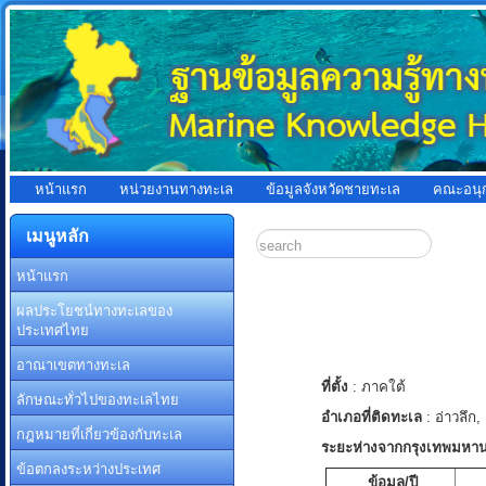
หน้าแรก
หน่วยงานทางทะเล
ข้อมูลจังหวัดชายทะเล
คณะอนุ
เมนูหลัก
หน้าแรก
ผลประโยชน์ทางทะเลของ
ประเทศไทย
อาณาเขตทางทะเล
ที่ตั้ง
: ภาคใต้
ลักษณะทั่วไปของทะเลไทย
อำเภอที่ติดทะเล
: อ่าวลึก
กฎหมายที่เกี่ยวข้องกับทะเล
ระยะห่างจากกรุงเทพมหา
ข้อตกลงระหว่างประเทศ
ข้อมูล/ปี