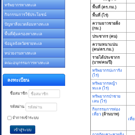
ทรัพยากรทางทะเล
พื้นที่ (ตร.กม.)
กิจกรรมการใช้ประโยชน์
พื้นที่ (ไร่)
ปัญหาสิ่งแวดล้อมทางทะเล
ความยาวชายฝั่ง
(กม.)
พื้นที่คุ้มครองทางทะเล
ประชากร (คน)
ข้อมูลจังหวัดชายทะเล
ความหนาแน่น
(คน/ตร.กม.)
หน่วยงานทางทะเล
รายได้ประชากร
คณะอนุกรรมการทางทะเล
(บาท/คน/ปี)
ทรัพยากรปะการัง
(ไร่)
ลงทะเบียน
ทรัพยากรหญ้า
ทะเล (ไร่)
ชื่อสมาชิก
ทรัพยากรป่าชาย
เลน (ไร่)
รหัสผ่าน
กิจกรรมการท่อง
เที่ยว
(ล้านบาท)
จำการเข้าระบบ
เที่
เข้าสู่ระบบ
การกัดเซาะชายฝั่ง