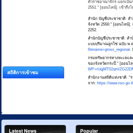
ทั่วราชอาณาจักร แยกเป็น
2551." [ออนไลน์]. เข้าถึง
สำนัก บัญชีประชาชาติ. 
จังหวัด 2550." [ออนไลน์]. 
2252.
สำนักบัญชีประชาชาติ. ส
แบบปริมาณลูกโซ่ ฉบับ พ.ศ.
filename=gross_regional
.
กรมทรัพยากรทางทะเลและช
ของจังหวัดกระบี่." [ออนไลน
WP=rUqjMT02qmIZG22DM
สถิติการเข้าชม
สำนักงานสถิติแห่งชาติ. "ร
จาก:
https://www.nso.go.t
Latest News
Popular