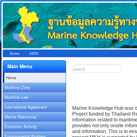
Home
ARRI
Main Menu
Home
Maritime Zone
Maritime Law
International Agreement
Marine Knowledge Hub was de
Project funded by Thailand Re
Marine Resources
information related to maritim
provides not only onsite infor
Economic Activity
and information. This is to ens
Environmental Problem