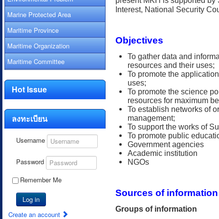
present MKH is supported by
Interest, National Security Cou
Marine Protected Area
Maritime Province
Objectives
Maritime Organization
To gather data and informa
Maritime Committee
resources and their uses;
To promote the application 
uses;
Hot Issue
To promote the science po
resources for maximum bene
To establish networks of o
ลงทะเบียน
management;
To support the works of 
To promote public educati
Username
Government agencies
Academic institution
Password
NGOs
Remember Me
Sources of information
Log in
Groups of information
Create an account