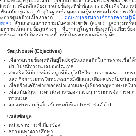
เคราะห์และสรุปเป็นเนื้อหาเพื่อเก็บไว้เอง และมีส่วนที่เชื่อมโยงกับ
่ละด้าน เพื่อหลีกเลี่ยงการเก็บข้อมูลที่ซ้ำซ้อน และเพิ่มเติมในส่วนท
้ทันสมัยอยู่เสมอ ปัจจุบันฐานข้อมูลความรู้ทางทะเลได้รับการ
ละการดูแลด้านเนื้อหาจาก
คณะอนุกรรมการจัดการความรู้เพื
จชล.)
สำนักงานสภาความมั่นคงแห่งชาติ (สมช.) และกรมทรัพย
ยความเห็นและข้อมูลต่างๆ ที่ปรากฎในฐานข้อมูลนี้ไม่เกี่ยวข้
ะเป็นความรับผิดชอบของหัวหน้าโครงการแต่เพียงผู้เดียว
วัตถุประสงค์ (Objectives)
เพื่อรวบรวมข้อมูลที่มีอยู่ในปัจจุบันและอดีตในภาพรวมเพื่
ประโยชน์ทางทะเลของประเทศ
ส่งเสริมให้มีการนำข้อมูลที่มีอยู่ไปใช้ในการวางแผน กา
และ กิจกรรมการใช้ทะเลอย่างยั่งยืนและเพื่อผลประโยชน์สูง
เพื่อสร้างเครือข่ายของหน่วยงานและผู้เชี่ยวชาญทางทะเลใน
เพื่อสนับสนุนการดำเนินงานของคณะอนุกรรมการจัดการความร
ทางทะเล
เผยแพร่ความรู้เกี่ยวกับทะเลให้แก่ประชาชนทั่วไป
แหล่งข้อมูล
หน่วยราชการที่เกียวข้อง
สถาบันทางการศึกษา