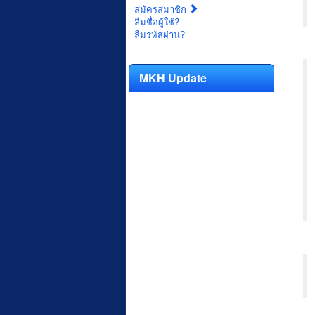
สมัครสมาชิก
ลืมชื่อผู้ใช้?
ลืมรหัสผ่าน?
MKH Update