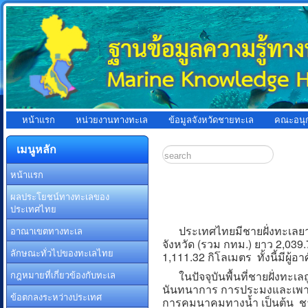
หน้าแรก
หน่วยงานทางทะเล
ข้อมูลจังหวัดชายทะเล
คณะอนุ
เมนูหลัก
หน้าแรก
ผลประโยชน์ทางทะเลของ
ประเทศไทย
ประเทศไทยมีชายฝั่งทะเลยาวปร
อาณาเขตทางทะเล
จังหวัด (รวม กทม.) ยาว 2,039
ลักษณะทั่วไปของทะเลไทย
1,111.32 กิโลเมตร ทั้งนี้มีผู้อ
กฎหมายที่เกี่ยวข้องกับทะเล
ในปัจจุบันพื้นที่ชายฝั่งทะเ
นันทนาการ การประมงและเพาะเล
ข้อตกลงระหว่างประเทศ
การคมนาคมทางน้ำ เป็นต้น ชาย