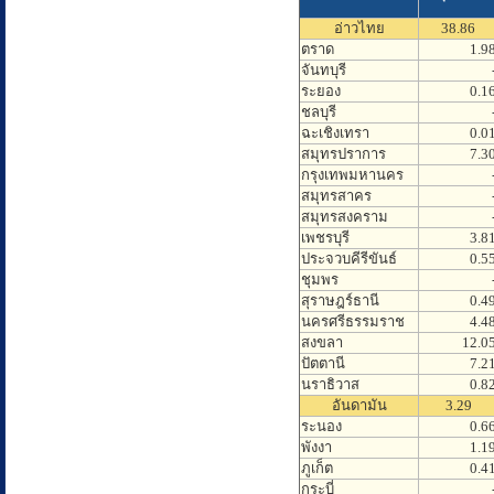
อ่าวไทย
38.86
ตราด
1.9
จันทบุรี
ระยอง
0.1
ชลบุรี
ฉะเชิงเทรา
0.0
สมุทรปราการ
7.3
กรุงเทพมหานคร
สมุทรสาคร
สมุทรสงคราม
เพชรบุรี
3.8
ประจวบคีรีขันธ์
0.5
ชุมพร
สุราษฎร์ธานี
0.4
นครศรีธรรมราช
4.4
สงขลา
12.0
ปัตตานี
7.2
นราธิวาส
0.8
อันดามัน
3.29
ระนอง
0.6
พังงา
1.1
ภูเก็ต
0.4
กระบี่