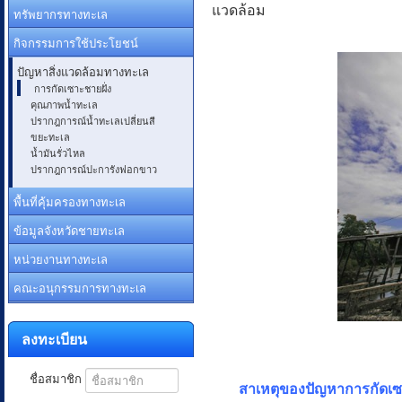
แวดล้อม
ทรัพยากรทางทะเล
กิจกรรมการใช้ประโยชน์
ปัญหาสิ่งแวดล้อมทางทะเล
การกัดเซาะชายฝั่ง
คุณภาพน้ำทะเล
ปรากฎการณ์น้ำทะเลเปลี่ยนสี
ขยะทะเล
น้ำมันรั่วไหล
ปรากฎการณ์ปะการังฟอกขาว
พื้นที่คุ้มครองทางทะเล
ข้อมูลจังหวัดชายทะเล
หน่วยงานทางทะเล
คณะอนุกรรมการทางทะเล
ลงทะเบียน
ชื่อสมาชิก
สาเหตุของปัญหาการกัดเซ