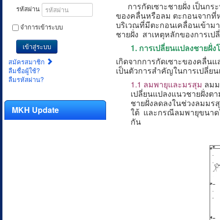
การกัดเซาะชายฝั่ง เป็นกระบ
รหัสผ่าน
ของคลื่นหรือลม ตะกอนจากที่ห
บริเวณที่มีตะกอนเคลื่อนเข้าม
จำการเข้าระบบ
ชายฝั่ง สาเหตุหลักของการเปลี่
เข้าสู่ระบบ
1. การเปลี่ยนแปลงชายฝั
เกิดจากการกัดเซาะของคลื่นและ
สมัครสมาชิก
เป็นตัวการสำคัญในการเปลี่
ลืมชื่อผู้ใช้?
ลืมรหัสผ่าน?
1.1 ลมพายุและมรสุม
ลมมร
เปลี่ยนแปลงแนวชายฝั่งตา
ชายฝั่งลดลงในช่วงลมมรสุ
MKH Update
ใต้ และกรณีลมพายุขนาดใหญ
กัน