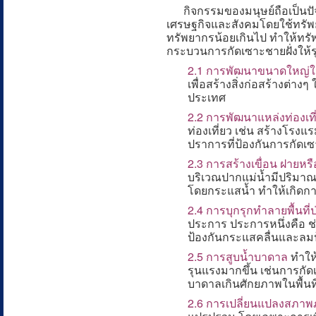
กิจกรรมของมนุษย์ถือเป็นปัจ
เศรษฐกิจและสังคมโดยใช้ทรัพ
ทรัพยากรน้อยเกินไป ทำให้ทรั
กระบวนการกัดเซาะชายฝั่งให้รุ
2.1 การพัฒนาขนาดใหญ่ในพ
เพื่อสร้างสิ่งก่อสร้างต่
ประเทศ
2.2 การพัฒนาแหล่งท่องเท
ท่องเที่ยว เช่น สร้างโรงแ
ปราการที่ป้องกันการกัดเ
2.3 การสร้างเขื่อน ฝายหรือ
บริเวณปากแม่น้ำมีปริมาณ
โดยกระแสน้ำ ทำให้เกิดการ
2.4 การบุกรุกทำลายพื้นที
ประการ ประการหนึ่งคือ 
ป้องกันกระแสคลื่นและลม
2.5 การสูบน้ำบาดาล
ทำให้
รุนแรงมากขึ้น เช่นการกั
บาดาลเกินศักยภาพในพื้นท
2.6 การเปลี่ยนแปลงสภาพ