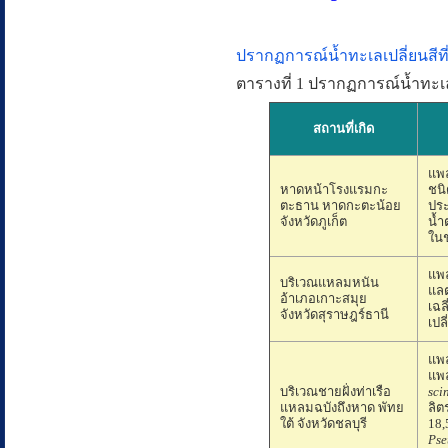
ปรากฏการณ์น้ำทะเลเปลี่ยนสีท
ตารางที่ 1 ปรากฏการณ์น้ำทะเล
สถานที่เกิด
แพ
หาดหน้าโรงแรมกะ
ชน
ตะธาน หาดกะตะน้อย
ประ
จังหวัดภูเก็ต
น้ำ
ในช
แพ
บริเวณแหลมหนัน
แล
อ้าเภอเกาะสมุย
เฉล
จังหวัดสุราษฎร์ธานี
เปล
แพล
แพ
บริเวณชายฝั่งท่าเรือ
sci
แหลมฉบังถึงหาด พัทย
ลิต
ใต้ จังหวัดชลบุรี
18,
Pse