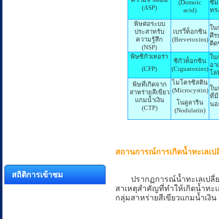
(Domoic
ซึ
(ASP)
acid)
ทรง
พิษต่อระบบ
ในก
ประสาทรับ
เบรวี่ท็อกซิน
ศีร
ความรู้สึก
(Brevetoxins)
ติด
(NSP)
พิษซิกัวเทอร่า
ในก
ซิกัวท็อกซิน
อาเ
(CFP)
(Ciguatoxins)
โลห
ไมโครซิสติน
พิษที่เกิดจาก
ในก
(Microcystin)
สาหร่ายสีเขียว
ที่
แกมน้ำเงิน
โนดูลาริน
นอก
(CTP)
(Nodularin)
สถานการณ์การเกิดน้ำทะเลเปล
สถิติการเข้าชม
ปรากฏการณ์น้ำทะเลเปลี่ยนสี
สาเหตุสำคัญที่ทำให้เกิดน้ำทะ
กลุ่มสาหร่ายสีเขียวแกมน้ำเงิน