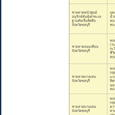
ชายหาดหน้าศูนย์
แพล
อนุรักษ์พันธุ์เต่าทะเล
น้ำ
ฐานทัพเรือสัตหีบ
หนา
จังหวัดชลบุรี
หนา
พบแ
Cha
ชายหาดจอมเทียน
ระว
จังหวัดชลบุรี
ชีว
สก
พบแ
กล
ชายหาดบางแสน
sci
จังหวัดชลบุรี
ลิ
spp
หนา
พบแ
กล
ชายหาดบางแสน
ควา
จังหวัดชลบุรี
สา
เด่