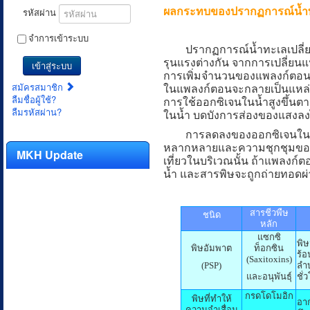
ผลกระทบของปรากฏการณ์น้ำทะ
รหัสผ่าน
จำการเข้าระบบ
ปรากฏการณ์น้ำทะเลเปลี่ยนส
รุนแรงต่างกัน จากการเปลี่ยน
เข้าสู่ระบบ
การเพิ่มจำนวนของแพลงก์ตอนทำ
สมัครสมาชิก
ในแพลงก์ตอนจะกลายเป็นแหล่งอ
ลืมชื่อผู้ใช้?
การใช้ออกซิเจนในน้ำสูงขึ้นต
ลืมรหัสผ่าน?
ในน้ำ บดบังการส่องของแสงลง
การลดลงของออกซิเจนในน้ำแล
หลากหลายและความชุกชุมของส
MKH Update
เที่ยวในบริเวณนั้น ถ้าแพลงก์ต
น้ำ และสารพิษจะถูกถ่ายทอดผ่า
สารชีวพืษ
ชนิด
หลัก
แซกซิ
พิษ
พิษอัมพาต
ท็อกซิน
ร้อ
(Saxitoxins)
(PSP)
ลำบ
และอนุพันธุ์
ชั่
กรดโดโมอิก
พิษที่ทำให้
อาก
ความจำเสื่อม