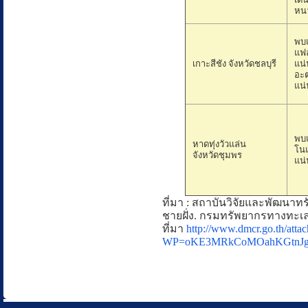
หนา
พบแ
แฟ
เกาะสีชัง จังหวัดชลบุรี
แน่
อะ
แน่
พบแ
หาดทุ่งวัวแล่น
โน
จังหวัดชุมพร
แน่
ที่มา : สถาบันวิจัยและพัฒน
ชายฝั่ง. กรมทรัพยากรทางทะเลแ
ที่มา
http://www.dmcr.go.th/att
WP=oKE3MRkCoMOahKGtnJg