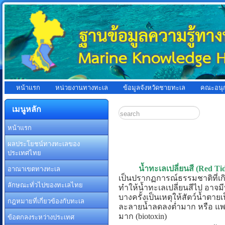
หน้าแรก
หน่วยงานทางทะเล
ข้อมูลจังหวัดชายทะเล
คณะอนุ
เมนูหลัก
หน้าแรก
ผลประโยชน์ทางทะเลของ
ประเทศไทย
อาณาเขตทางทะเล
น้ำทะเลเปลี่ยนสี (Red Ti
เป็นปรากฏการณ์ธรรมชาติที่เก
ลักษณะทั่วไปของทะเลไทย
ทำให้น้ำทะเลเปลี่ยนสีไป อาจม
บางครั้งเป็นเหตุให้สัตว์น้ำต
กฎหมายที่เกี่ยวข้องกับทะเล
ละลายน้ำลดลงต่ำมาก หรือ แพ
ข้อตกลงระหว่างประเทศ
มาก (biotoxin)