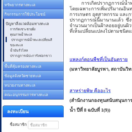
การเกิดปรากฏการณ์น้ำทะเลเ
ทรัพยากรทางทะเล
โดยเฉพาะการเพิ่มปริมาณอินทร
กิจกรรมการใช้ประโยชน์
การเกษตร อุตสาหกรรม และการ
ปรากฏการณ์นี้มานานแล้ว ซึ่
ปัญหาสิ่งแวดล้อมทางทะเล
จำนวนมากเป็นฝ้าลอยอยู่บนผิวน้
การกัดเซาะชายฝั่ง
ที่เห็นเปลี่ยนแปลงไปตามชนิดแพ
คุณภาพน้ำทะเล
ปรากฎการณ์น้ำทะเลเปลี่ยนสี
ขยะทะเล
น้ำมันรั่วไหล
ปรากฎการณ์ปะการังฟอกขาว
แพลงก์ตอนพืชที่เป็นอันตราย
พื้นที่คุ้มครองทางทะเล
(มหาวิทยาลัยบูรพา, สถาบันวิ
ข้อมูลจังหวัดชายทะเล
หน่วยงานทางทะเล
สาหร่ายพิษ คืออะไร
คณะอนุกรรมการทางทะเล
(สำนักงานกองทุนสนับสนุนการวิ
น้ำ ปีที่ 8 ฉบับที่ 1(9))
ลงทะเบียน
ชื่อสมาชิก