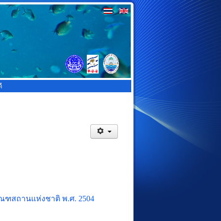
ี
ัณฑสถานแห่งชาติ พ.ศ. 2504