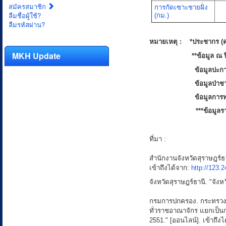
สมัครสมาชิก
การกัดเซาะชายฝั่ง
ลืมชื่อผู้ใช้?
(กม.)
ลืมรหัสผ่าน?
หมายเหตุ : *ประชากร (ค
MKH Update
**ข้อมูล ณ ปี 
ข้อมูลปะก
ข้อมูลป่าช
ข้อมูลการท
***ข้อมูลร
ที่มา :
สำนักงานจังหวัดสุราษฎร์ธาน
เข้าถึงได้จาก:
http://123.
จังหวัดสุราษฎร์ธานี. "จังห
กรมการปกครอง. กระทรวง
ทั่วราชอาณาจักร แยกเป็น
2551." [ออนไลน์]. เข้าถึง