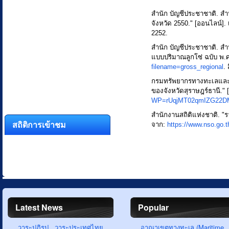
สำนัก บัญชีประชาชาติ. 
จังหวัด 2550." [ออนไลน์]. 
2252.
สำนัก บัญชีประชาชาติ. 
แบบปริมาณลูกโซ่ ฉบับ พ.ศ.
filename=gross_regional
.
กรมทรัพยากรทางทะเลและช
ของจังหวัดสุราษฎร์ธานี." 
WP=rUqjMT02qmIZG22D
สำนักงานสถิติแห่งชาติ. "ร
สถิติการเข้าชม
จาก:
https://www.nso.go.t
Latest News
Popular
วาระปฏิรูป...วาระประเทศไทย
อาณาเขตทางทะเล (Maritime