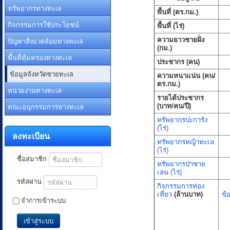
ทรัพยากรทางทะเล
พื้นที่ (ตร.กม.)
กิจกรรมการใช้ประโยชน์
พื้นที่ (ไร่)
ปัญหาสิ่งแวดล้อมทางทะเล
ความยาวชายฝั่ง
(กม.)
พื้นที่คุ้มครองทางทะเล
ประชากร (คน)
ข้อมูลจังหวัดชายทะเล
ความหนาแน่น (คน/
ตร.กม.)
หน่วยงานทางทะเล
รายได้ประชากร
คณะอนุกรรมการทางทะเล
(บาท/คน/ปี)
ทรัพยากรปะการัง
(ไร่)
ลงทะเบียน
ทรัพยากรหญ้าทะเล
(ไร่)
ชื่อสมาชิก
ทรัพยากรป่าชาย
เลน (ไร่)
รหัสผ่าน
กิจกรรมการท่อง
เที่ยว
(ล้านบาท)
ข้
จำการเข้าระบบ
เข้าสู่ระบบ