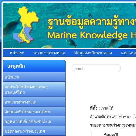
หน้าแรก
หน่วยงานทางทะเล
ข้อมูลจังหวัดชายทะเล
คณะอนุ
เมนูหลัก
หน้าแรก
ผลประโยชน์ทางทะเลของ
ประเทศไทย
อาณาเขตทางทะเล
ที่ตั้ง
: ภาคใต้
ลักษณะทั่วไปของทะเลไทย
อำเภอติดทะเล
: ท่าชนะ, ไ
กฎหมายที่เกี่ยวข้องกับทะเล
ระยะห่างระหว่างกรุงเทพ
ข้อตกลงระหว่างประเทศ
ข้อมูล/ปี