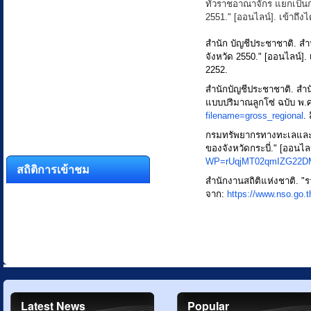
ทั่วราชอาณาจักร แยกเป็น
2551." [ออนไลน์]. เข้าถึง
สำนัก บัญชีประชาชาติ. 
จังหวัด 2550." [ออนไลน์]. 
2252.
สำนักบัญชีประชาชาติ. ส
แบบปริมาณลูกโซ่ ฉบับ พ.ศ.
filename=gross_regional
.
กรมทรัพยากรทางทะเลและช
ของจังหวัดกระบี่." [ออนไลน
WP=rUqjMT02qmIZG22DM
สถิติการเข้าชม
สำนักงานสถิติแห่งชาติ. "ร
จาก:
https://www.nso.go.t
Latest News
Popular