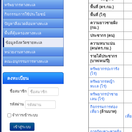
ทรัพยากรทางทะเล
พื้นที่ (ตร.กม.)
กิจกรรมการใช้ประโยชน์
พื้นที่ (ไร่)
ปัญหาสิ่งแวดล้อมทางทะเล
ความยาวชายฝั่ง
(กม.)
พื้นที่คุ้มครองทางทะเล
ประชากร (คน)
ข้อมูลจังหวัดชายทะเล
ความหนาแน่น
(คน/ตร.กม.)
หน่วยงานทางทะเล
รายได้ประชากร
คณะอนุกรรมการทางทะเล
(บาท/คน/ปี)
ทรัพยากรปะการัง
(ไร่)
ลงทะเบียน
ทรัพยากรหญ้า
ทะเล (ไร่)
ชื่อสมาชิก
ทรัพยากรป่าชาย
เลน (ไร่)
รหัสผ่าน
กิจกรรมการท่อง
เที่ยว
(ล้านบาท)
จำการเข้าระบบ
เที่
เข้าสู่ระบบ
การกัดเซาะชายฝั่ง