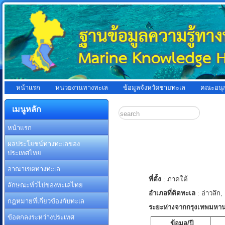
หน้าแรก
หน่วยงานทางทะเล
ข้อมูลจังหวัดชายทะเล
คณะอนุ
เมนูหลัก
หน้าแรก
ผลประโยชน์ทางทะเลของ
ประเทศไทย
อาณาเขตทางทะเล
ที่ตั้ง
: ภาคใต้
ลักษณะทั่วไปของทะเลไทย
อำเภอที่ติดทะเล
: อ่าวลึก
กฎหมายที่เกี่ยวข้องกับทะเล
ระยะห่างจากกรุงเทพมหา
ข้อตกลงระหว่างประเทศ
ข้อมูล/ปี