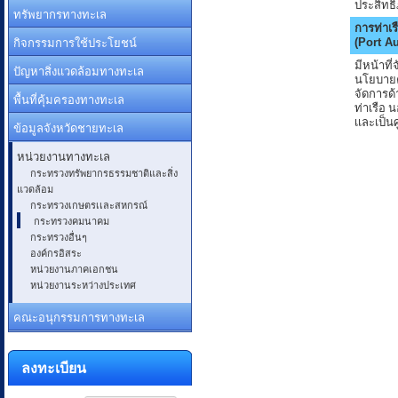
ประสิทธ
ทรัพยากรทางทะเล
การท่าเ
กิจกรรมการใช้ประโยชน์
(Port Au
มีหน้าที
ปัญหาสิ่งแวดล้อมทางทะเล
นโยบายค
จัดการด
พื้นที่คุ้มครองทางทะเล
ท่าเรือ 
เเละเป็น
ข้อมูลจังหวัดชายทะเล
หน่วยงานทางทะเล
กระทรวงทรัพยากรธรรมชาติและสิ่ง
แวดล้อม
กระทรวงเกษตรเเละสหกรณ์
กระทรวงคมนาคม
กระทรวงอื่นๆ
องค์กรอิสระ
หน่วยงานภาคเอกชน
หน่วยงานระหว่างประเทศ
คณะอนุกรรมการทางทะเล
ลงทะเบียน