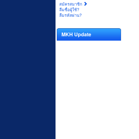
สมัครสมาชิก
ลืมชื่อผู้ใช้?
ลืมรหัสผ่าน?
MKH Update