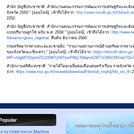
สำนัก บัญชีประชาชาติ. สำนักงานคณะกรรมการพัฒนาการเศรษฐกิจและสังค
จังหวัด 2550." [ออนไลน์]. เข้าถึงได้จาก:
http://www.nesdb.go.th/Default.a
2252.
สำนัก บัญชีประชาชาติ. สำนักงานคณะกรรมการพัฒนาการเศรษฐกิจและสังค
แบบปริมาณลูกโซ่ ฉบับ พ.ศ. 2558." [ออนไลน์]. เข้าถึงได้จาก:
http://www.n
filename=gross_regional
. สืบค้น ธันวาคม 2560.
กรมทรัพยากรทางทะเลและชายฝั่ง. "รายงานสถานการณ์ด้านทรัพยากรทางทะ
ของจังหวัดฉะเชิงเทรา." [ออนไลน์]. เข้าถึงได้จาก:
https://dmcrth.dmcr.go
WP=rUqjMT02qmIZG22DM7y04TyerPMjZJ04qmAZBT1CM5O0hJatrTDo
สำนักงานสถิติแห่งชาติ. "รายได้โดยเฉลี่ยต่อเดือนต่อครัวเรือน รายจังหวัด พ
จาก:
https://www.nso.go.th/nsoweb/downloadFile/stat_impt/jj/file_xls_th
25
Popular
อาณาเขตทางทะเล (Maritime