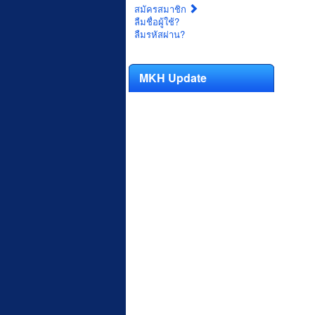
สมัครสมาชิก
ลืมชื่อผู้ใช้?
ลืมรหัสผ่าน?
MKH Update
****