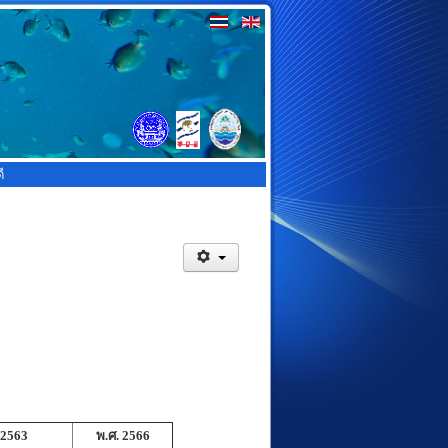
ี
 2563
พ.ศ. 2566