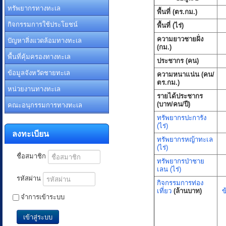
ทรัพยากรทางทะเล
พื้นที่ (ตร.กม.)
กิจกรรมการใช้ประโยชน์
พื้นที่ (ไร่)
ปัญหาสิ่งแวดล้อมทางทะเล
ความยาวชายฝั่ง
(กม.)
พื้นที่คุ้มครองทางทะเล
ประชากร (คน)
ข้อมูลจังหวัดชายทะเล
ความหนาแน่น (คน/
ตร.กม.)
หน่วยงานทางทะเล
รายได้ประชากร
คณะอนุกรรมการทางทะเล
(บาท/คน/ปี)
ทรัพยากรปะการัง
(ไร่)
ลงทะเบียน
ทรัพยากรหญ้าทะเล
(ไร่)
ชื่อสมาชิก
ทรัพยากรป่าชาย
เลน (ไร่)
รหัสผ่าน
กิจกรรมการท่อง
เที่ยว
(ล้านบาท)
ข
จำการเข้าระบบ
เข้าสู่ระบบ