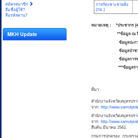
สมัครสมาชิก
การกัดเซาะชายฝั่ง
ลืมชื่อผู้ใช้?
(กม.)
ลืมรหัสผ่าน?
หมายเหตุ : *ประชากร (ค
MKH Update
**ข้อมูล ณ ปี 
ข้อมูลปะก
ข้อมูลป่าช
ข้อมูลการท
***ข้อมูลรายได้เฉลี่ยต
ที่มา :
สำนักงานจังหวัดสมุทรปราก
จาก:
http://www.samutprak
สำนักงานจังหวัดสมุทรปรากา
จาก:
http://www.samutpr
สืบค้น มีนาคม 2561.
กรมการปกครอง. กระทรวงม