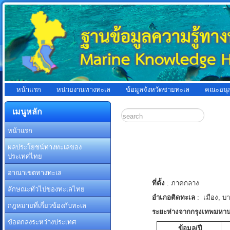
หน้าแรก
หน่วยงานทางทะเล
ข้อมูลจังหวัดชายทะเล
คณะอนุ
เมนูหลัก
หน้าแรก
ผลประโยชน์ทางทะเลของ
ประเทศไทย
อาณาเขตทางทะเล
ที่ตั้ง
: ภาคกลาง
ลักษณะทั่วไปของทะเลไทย
อำเภอติดทะเล
: เมือง, บา
กฎหมายที่เกี่ยวข้องกับทะเล
ระยะห่างจากกรุงเทพมหา
ข้อตกลงระหว่างประเทศ
ข้อมูล/ปี