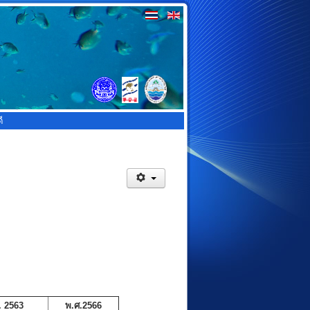
ี
. 2563
พ.ศ.2566