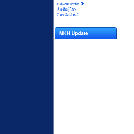
สมัครสมาชิก
ลืมชื่อผู้ใช้?
ลืมรหัสผ่าน?
MKH Update