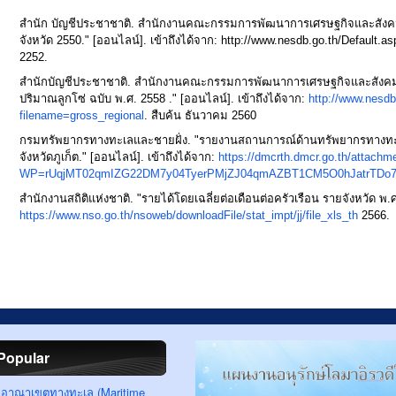
สำนัก บัญชีประชาชาติ. สำนักงานคณะกรรมการพัฒนาการเศรษฐกิจและสังคม
จังหวัด 2550." [ออนไลน์]. เข้าถึงได้จาก:
http://www.nesdb.go.th/Default.a
2252.
สำนักบัญชีประชาชาติ. สำนักงานคณะกรรมการพัฒนาการเศรษฐกิจและสังคมแ
ปริมาณลูกโซ่ ฉบับ พ.ศ. 2558 ." [ออนไลน์]. เข้าถึงได้จาก:
http://www.nesdb
filename=gross_regional
. สืบค้น ธันวาคม 2560
กรมทรัพยากรทางทะเลและชายฝั่ง. "รายงานสถานการณ์ด้านทรัพยากรทางทะเ
จังหวัดภูเก็ต." [ออนไลน์]. เข้าถึงได้จาก:
https://dmcrth.dmcr.go.th/attach
WP=rUqjMT02qmIZG22DM7y04TyerPMjZJ04qmAZBT1CM5O0hJatrTDo
สำนักงานสถิติแห่งชาติ. "รายได้โดยเฉลี่ยต่อเดือนต่อครัวเรือน รายจังหวัด พ.ศ
https://www.nso.go.th/nsoweb/downloadFile/stat_impt/jj/file_xls_th
2566. 
Popular
อาณาเขตทางทะเล (Maritime