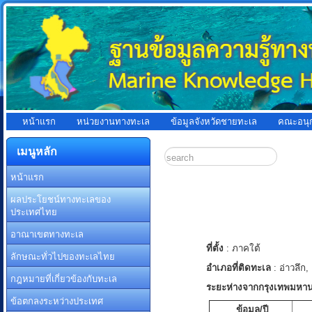
หน้าแรก
หน่วยงานทางทะเล
ข้อมูลจังหวัดชายทะเล
คณะอนุ
เมนูหลัก
หน้าแรก
ผลประโยชน์ทางทะเลของ
ประเทศไทย
อาณาเขตทางทะเล
ที่ตั้ง
: ภาคใต้
ลักษณะทั่วไปของทะเลไทย
อำเภอที่ติดทะเล
: อ่าวลึก
กฎหมายที่เกี่ยวข้องกับทะเล
ระยะห่างจากกรุงเทพมหา
ข้อตกลงระหว่างประเทศ
ข้อมูล/ปี