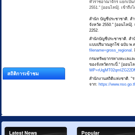
ทั่วราชอาณาจักร แยกเป็น
2551." [ออนไลน์]. เข้าถึง
สำนัก บัญชีประชาชาติ. 
จังหวัด 2550." [ออนไลน์]. 
2252.
สำนักบัญชีประชาชาติ. ส
แบบปริมาณลูกโซ่ ฉบับ พ.ศ.
filename=gross_regional
.
กรมทรัพยากรทางทะเลและช
ของจังหวัดกระบี่." [ออนไลน
WP=rUqjMT02qmIZG22DM
สถิติการเข้าชม
สำนักงานสถิติแห่งชาติ. "ร
จาก:
https://www.nso.go.t
Latest News
Popular