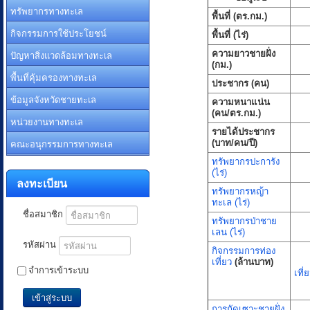
ทรัพยากรทางทะเล
พื้นที่ (ตร.กม.)
กิจกรรมการใช้ประโยชน์
พื้นที่ (ไร่)
ปัญหาสิ่งแวดล้อมทางทะเล
ความยาวชายฝั่ง
(กม.)
พื้นที่คุ้มครองทางทะเล
ประชากร (คน)
ข้อมูลจังหวัดชายทะเล
ความหนาแน่น
(คน/ตร.กม.)
หน่วยงานทางทะเล
รายได้ประชากร
คณะอนุกรรมการทางทะเล
(บาท/คน/ปี)
ทรัพยากรปะการัง
(ไร่)
ลงทะเบียน
ทรัพยากรหญ้า
ทะเล (ไร่)
ชื่อสมาชิก
ทรัพยากรป่าชาย
เลน (ไร่)
รหัสผ่าน
กิจกรรมการท่อง
เที่ยว
(ล้านบาท)
จำการเข้าระบบ
เที่
เข้าสู่ระบบ
การกัดเซาะชายฝั่ง