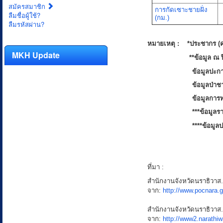
สมัครสมาชิก
การกัดเซาะชายฝั่ง
ลืมชื่อผู้ใช้?
(กม.)
ลืมรหัสผ่าน?
หมายเหตุ : *ประชากร (ค
MKH Update
**ข้อมูล ณ ปี 
ข้อมูลปะก
ข้อมูลป่าช
ข้อมูลการท
***ข้อมูลร
****ข้อมู
ที่มา :
สำนักงานจังหวัดนราธิวาส. จ
จาก:
http://www.pocnara.g
สำนักงานจังหวัดนราธิวาส. จ
จาก:
http://www2.narathiw