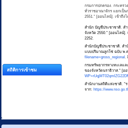
กรมการปกครอง. กระทรวง
ทั่วราชอาณาจักร แยกเป็น
2551." [ออนไลน์]. เข้าถึง
สำนัก บัญชีประชาชาติ. 
จังหวัด 2550." [ออนไลน์]. 
2252.
สำนักบัญชีประชาชาติ. ส
แบบปริมาณลูกโซ่ ฉบับ พ.ศ.
filename=gross_regional
.
กรมทรัพยากรทางทะเลและช
สถิติการเข้าชม
ของจังหวัดนราธิวาส." [ออน
WP=rUqjMT02qmIZG22D
สำนักงานสถิติแห่งชาติ. "ร
จาก:
https://www.nso.go.t