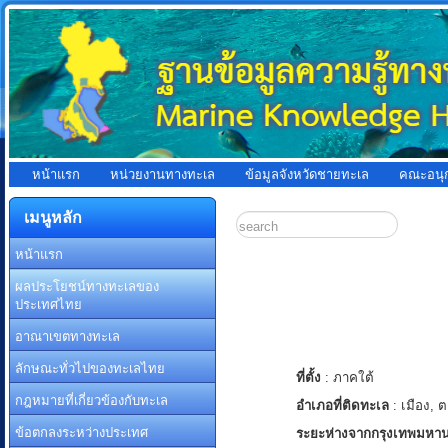
หน้าแรก
หน่วยงานทางทะเล
ข้อมูลจังหวัดชายทะเล
คณะอนุ
เมนูหลัก
หน้าแรก
ผลประโยชน์ทางทะเลของ
ประเทศไทย
อาณาเขตทางทะเล
ลักษณะทั่วไปของทะเลไทย
ที่ตั้ง
: ภาคใต้
กฎหมายที่เกี่ยวข้องกับทะเล
อำเภอที่ติดทะเล
: เมือง, 
ข้อตกลงระหว่างประเทศ
ระยะห่างจากกรุงเทพมหา