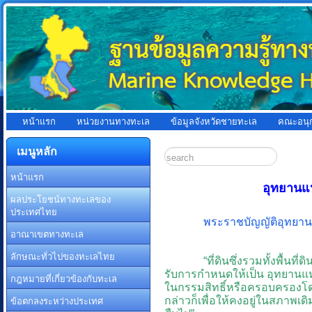
หน้าแรก
หน่วยงานทางทะเล
ข้อมูลจังหวัดชายทะเล
คณะอนุ
เมนูหลัก
หน้าแรก
อุทยานแห
ผลประโยชน์ทางทะเลของ
ประเทศไทย
พระราชบัญญัติอุทยานแ
อาณาเขตทางทะเล
ลักษณะทั่วไปของทะเลไทย
“ที่ดินซึ่งรวมทั้งพื้นที
รับการกำหนดให้เป็น อุทยานแห่ง
กฎหมายที่เกี่ยวข้องกับทะเล
ในกรรมสิทธิ์หรือครอบครองโด
ข้อตกลงระหว่างประเทศ
กล่าวก็เพื่อให้คงอยู่ในสภาพเ