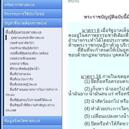
สืบไป”
ทรัพยากรทางทะเล
กิจกรรมการใช้ประโยชน์
พระราชบัญญัติฉบับนี้ม
ปัญหาสิ่งแวดล้อมทางทะเล
มาตรา 6
เมื่อรัฐบาลเห
พื้นที่คุ้มครองทางทะเล
คงอยู่ในสภาพธรรมชาติเดิมเพื
อุทยานแห่งชาติทางทะเล
อำนาจกระทำได้โดยประกาศพระ
เขตห้ามล่าสัตว์ป่า
ท้ายพระราชกฤษฎีกาด้วย บริเวณ
เขตรักษาพันธุ์สัตว์ป่า
ที่ดินที่จะกำหนดให้เป็นอุทยา
เขตพื้นที่คุ้มครองสิ่งเเวดล้อม
ชอบด้วยกฎหมายของ บุคคลใดซึ
เขตสงวนชีวมณฑล
มรดกอาเซียน
ที่รักษาพืชพันธุ์สัตว์น้ำ
พื้นที่ป่าชายเลน
มาตรา 16
ภายในเขตอุทย
พื้นที่แนวปะการัง
(1) ยึดถือหรือครอบครองที่
พื้นที่แหล่งหญ้าทะเล
(2) เก็บหา นำออกไป ทำด้วยป
พื้นที่กำหนดมาตรการในการทำการ
น้ำมันยาง น้ำมันสน แร่ หรือท
ประมง
พื้นที่คุ้มครองโบราณคดีใต้ทะเล
(3) นำสัตว์ออกไป หรือทำด้
พื้นที่ชุ่มน้ำที่มีความสำคัญระหว่าง
(4) ทำด้วยประการใดๆ ให้เป
ประเทศ
(5) เปลี่ยนแปลงทางน้ำหรือ
ข้อมูลจังหวัดชายทะเล
(6) ปิดหรือทำให้กีดขวาง