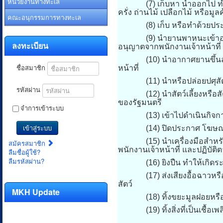
หน่วยงานทางทะเล
(7) เก็บหา นำออกไป ทำด้วยป
ครั่ง ถ่านไม้ เปลือกไม้ หรือมู
คณะอนุกรรมการทางทะเล
(8) เก็บ หรือทำด้วยประการ
(9) นำยานพาหนะเข้าออกหรือข
ลงทะเบียน
อนุญาตจากพนักงานเจ้าหน้าที่
(10) นำอากาศยานขึ้นลงในที่ท
ชื่อสมาชิก
หน้าที่
(11) นำหรือปล่อยปศุสัตว
รหัสผ่าน
(12) นำสัตว์เลี้ยงหรือสัตว์
ของรัฐมนตรี
จำการเข้าระบบ
(13) เข้าไปดำเนินกิจการใดๆ
เข้าสู่ระบบ
(14) ปิดประกาศ โฆษณา หร
(15) นำเครื่องมือสำหรับล่าส
สมัครสมาชิก
พนักงานเจ้าหน้าที่ และปฏิบัติต
ลืมชื่อผู้ใช้?
ลืมรหัสผ่าน?
(16) ยิงปืน ทำให้เกิดระเบิด
(17) ส่งเสียงอื้อฉาวหรือก
สัตว์
MKH Update
(18) ทิ้งขยะมูลฝอยหรือสิ่งต่า
(19) ทิ้งสิ่งที่เป็นเชื้อเพลิ