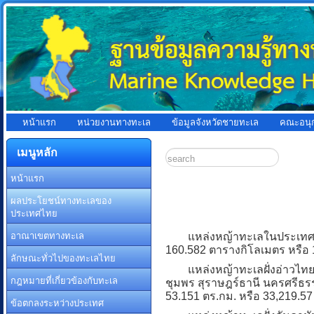
หน้าแรก
หน่วยงานทางทะเล
ข้อมูลจังหวัดชายทะเล
คณะอนุ
เมนูหลัก
หน้าแรก
ผลประโยชน์ทางทะเลของ
ประเทศไทย
อาณาเขตทางทะเล
แหล่งหญ้าทะเลในประเทศไทย พ
160.582 ตารางกิโลเมตร หรือ 1
ลักษณะทั่วไปของทะเลไทย
แหล่งหญ้าทะเลฝั่งอ่าวไทย 13 
กฎหมายที่เกี่ยวข้องกับทะเล
ชุมพร สุราษฎร์ธานี นครศรีธร
53.151 ตร.กม. หรือ 33,219.57 
ข้อตกลงระหว่างประเทศ