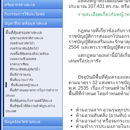
แหล่งหญ้าทะเลฝั่งอันดามัน 6 จ
ทรัพยากรทางทะเล
ประมาณ 107.431 ตร.กม. หรือ 
กิจกรรมการใช้ประโยชน์
รายละเอียดเกี่ยวกับหญ้าท
ปัญหาสิ่งแวดล้อมทางทะเล
กฎหมายที่เกี่ยวข้องกับการอ
พื้นที่คุ้มครองทางทะเล
ราชบัญญัติการส่งออกไปนอกร
อุทยานแห่งชาติทางทะเล
ราชบัญญัติส่งเสริมและรักษาค
เขตห้ามล่าสัตว์ป่า
2504 และพระราชบัญญัติสงวนแ
เขตรักษาพันธุ์สัตว์ป่า
เขตพื้นที่คุ้มครองสิ่งเเวดล้อม
แต่กฎหมายเหล่านี้มิได้เกี่ย
เขตสงวนชีวมณฑล
เลนหรือปะการัง
มรดกอาเซียน
ที่รักษาพืชพันธุ์สัตว์น้ำ
พื้นที่ป่าชายเลน
ปัจจุบันมีพื้นที่คุ้มครองแห
พื้นที่แนวปะการัง
ตามมาตรา 32 แห่งพระราชบัญญั
พื้นที่แหล่งหญ้าทะเล
พ.ศ. 2535 เรื่อง กำหนดห้าม
พื้นที่กำหนดมาตรการในการทำการ
พื้นที่ที่กำหนด โดยกำหนดห้ามใ
ประมง
พื้นที่คุ้มครองโบราณคดีใต้ทะเล
พื้นที่ชุ่มน้ำที่มีความสำคัญระหว่าง
ห้ามอวนลาก อวนรุนทุกประ
ประเทศ
ห้ามอวนทับตลิ่ง (อวนทับ)
ห้ามอวนถ่าง หรือจมกระเบ
ข้อมูลจังหวัดชายทะเล
ห้ามทำการประมงภายในระย