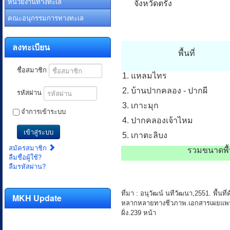
หน่วยงานทางทะเล
จังหวัดตรัง
คณะอนุกรรมการทางทะเล
ลงทะเบียน
พื้นที่
ชื่อสมาชิก
1. แหลมไทร
2. บ้านปากคลอง - ปากผี
รหัสผ่าน
3. เกาะมุก
จำการเข้าระบบ
4. ปากคลองเจ้าไหม
เข้าสู่ระบบ
5. เกาตะลิบง
สมัครสมาชิก
รวมขนาดพื้น
ลืมชื่อผู้ใช้?
ลืมรหัสผ่าน?
ที่มา : อนุวัฒน์ นทีวัฒนา,2551. พื
MKH Update
หลากหลายทางชีวภาพ.เอกสารเผยแพร่ส
ฝั่ง.239 หน้า